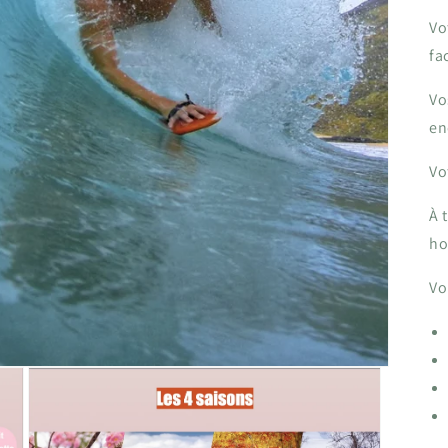
Vo
fa
Vo
en
Vo
À 
h
Vo