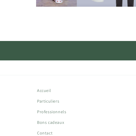
Ouvrir
le
média
4
dans
une
fenêtre
modale
Accueil
Particuliers
Professionnels
Bons cadeaux
Contact