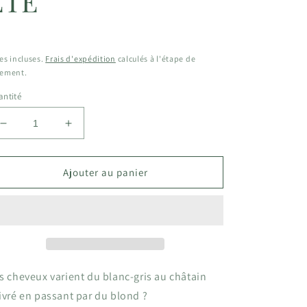
ÉTÉ
ix
bituel
es incluses.
Frais d'expédition
calculés à l'étape de
iement.
ntité
Réduire
Augmenter
la
la
quantité
quantité
de
de
Ajouter au panier
GUIDE
GUIDE
COLORIMÉTRIE
COLORIMÉTRIE
ÉTÉ
ÉTÉ
s
cheveux varient du blanc-gris au châtain
ivré en passant par du blond ?