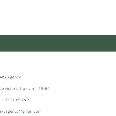
AKY Agency
rue victor schoelcher, 59160
L : 07.67.85.78.78
akyagency@gmail.com