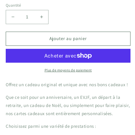
Quantité
Réduire
Augmenter
la
la
quantité
quantité
de
de
Ajouter au panier
Cartes
Cartes
cadeaux
cadeaux
Plus de moyens de paiement
Offrez un cadeau original et unique avec nos bons cadeaux !
Que ce soit pour un anniversaire, un EVJF, un départ à la
retraite, un cadeau de Noël, ou simplement pour faire plaisir,
nos cartes cadeaux sont entièrement personnalisées.
Choisissez parmi une variété de prestations :